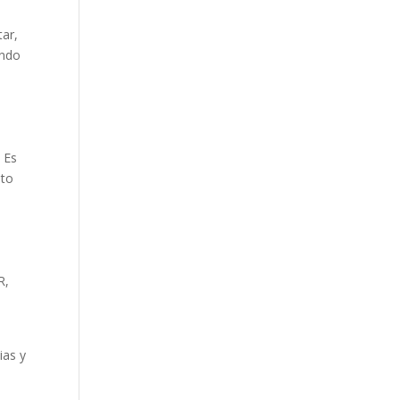
tar,
ando
 Es
nto
R,
ias y