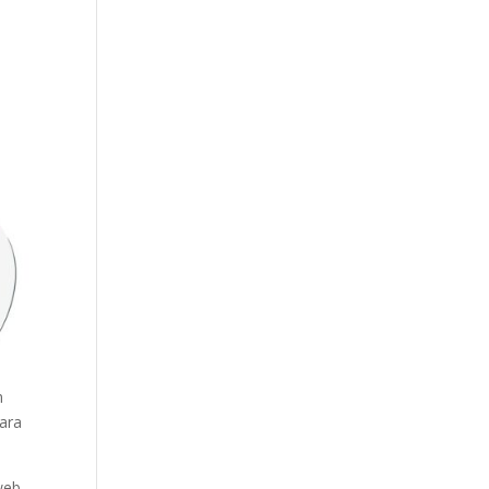
n
para
web.