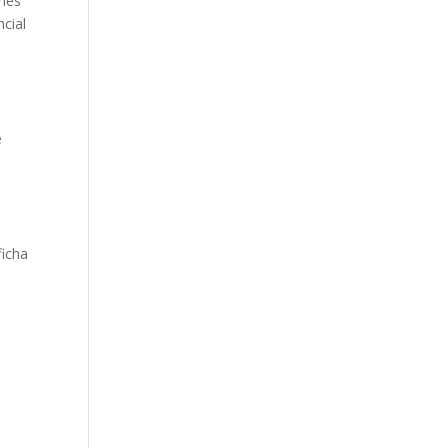
enes
cial
e
ficha