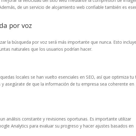
O, mejorar la velocidad del sitio web mediante la compresión de imág
 Además, de un servicio de alojamiento web confiable también es esen
eda por voz
izar la búsqueda por voz será más importante que nunca. Esto incluy
untas naturales que los usuarios podrían hacer.
quedas locales se han vuelto esenciales en SEO, así que optimiza tu 
vas y asegúrate de que la información de tu empresa sea coherente en
un análisis constante y revisiones oportunas. Es importante utilizar
gle Analytics para evaluar su progreso y hacer ajustes basados en