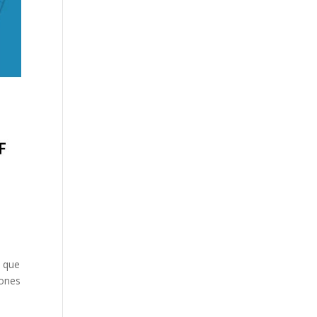
o que
iones