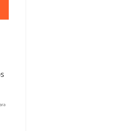
os
ara