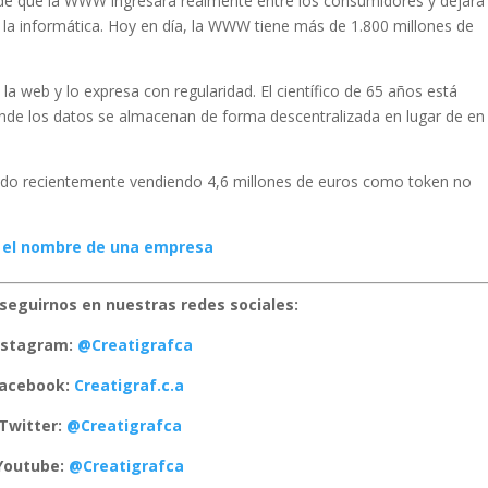
e que la WWW ingresara realmente entre los consumidores y dejara
de la informática. Hoy en día, la WWW tiene más de 1.800 millones de
la web y lo expresa con regularidad. El científico de 65 años está
onde los datos se almacenan de forma descentralizada en lugar de en
tado recientemente vendiendo 4,6 millones de euros como token no
 el nombre de una empresa
seguirnos en nuestras redes sociales:
nstagram:
@Creatigrafca
acebook:
Creatigraf.c.a
Twitter:
@Creatigrafca
Youtube:
@Creatigrafca