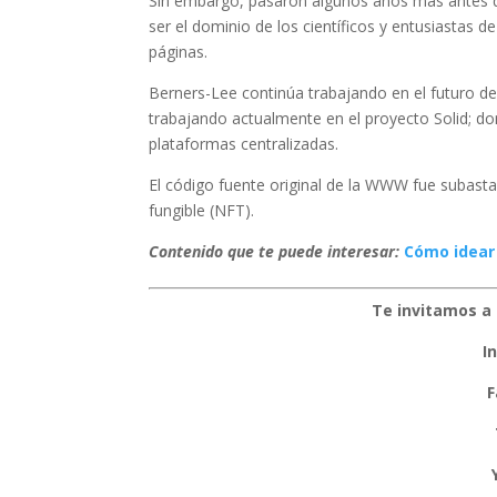
Sin embargo, pasaron algunos años más antes d
ser el dominio de los científicos y entusiastas 
páginas.
30 años primera página web
Berners-Lee continúa trabajando en el futuro de 
trabajando actualmente en el proyecto Solid; d
plataformas centralizadas.
El código fuente original de la WWW fue subas
fungible (NFT).
Contenido que te puede interesar:
Cómo idear
Te invitamos a 
I
F