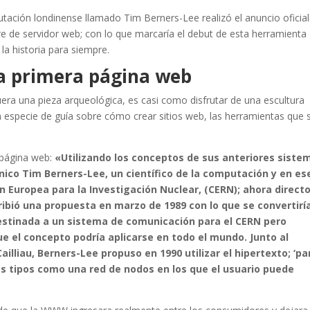
utación londinense llamado Tim Berners-Lee realizó el anuncio oficial
re de servidor web; con lo que marcaría el debut de esta herramienta
la historia para siempre.
la primera página web
uera una pieza arqueológica, es casi como disfrutar de una escultura
 especie de guía sobre cómo crear sitios web, las herramientas que 
 página web:
«Utilizando los conceptos de sus anteriores siste
ánico Tim Berners-Lee, un científico de la computación y en es
 Europea para la Investigación Nuclear, (CERN); ahora direct
ibió una propuesta en marzo de 1989 con lo que se convertirí
destinada a un sistema de comunicación para el CERN pero
e el concepto podría aplicarse en todo el mundo. Junto al
illiau, Berners-Lee propuso en 1990 utilizar el hipertexto; ‘pa
os tipos como una red de nodos en los que el usuario puede