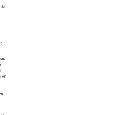
 de
se
mas
e
or
a en
ra