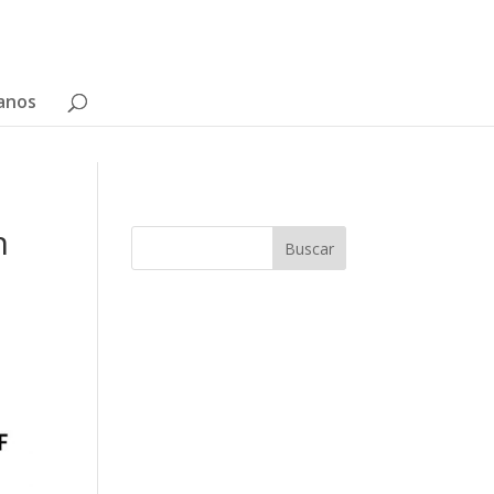
anos
n