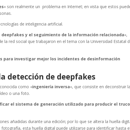
es
» son realmente un problema en Internet; en vista que estos pued
rsonas.
logías de inteligencia artificial.
e deepfakes y el seguimiento de la información relacionada
«,
de la red social que trabajaron en el tema con la Universidad Estatal 
 para investigar mejor los incidentes de desinformación
.
la detección de deepfakes
ca conocida como «
ingeniería inversa
«, que consiste en deconstruir l
ídeo o una foto.
ificar el sistema de generación utilizado para producir el truc
ones añadidas durante una edición; por lo que se altera la huella digit
tografía, esta huella digital puede utilizarse para identificar hasta e