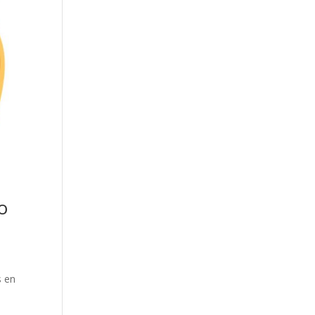
o
s en