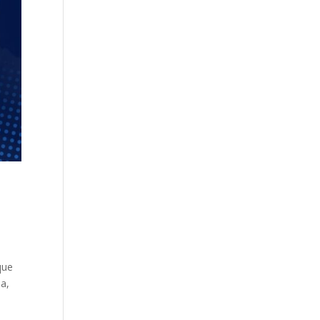
que
ea,