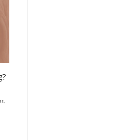
g?
es,