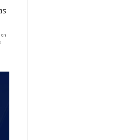
as
 en
s