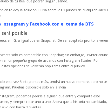
 audio de tu Reel que podrán seguir usando.
ambién te doy la solución. Pulsa sobre los 3 puntos de cualquier vídeo 
o.
de Instagram y Facebook con el tema de BTS
 será posible
tweets en IG, al igual que en Snapchat. De ser aceptada pronto la ver
tweets solo es compatible con Snapchat; sin embargo, Twitter anunc
ión en un pequeño grupo de usuarios con Instagram Stories. Por
estas opciones se volverán populares entre el público.
endo esta vez 3 integrantes más, tendrá un nuevo nombre, pero no te
agram. Pruebas disponible solo en la India.
nstagram, podemos pedirle a alguien que entre y comparta este
men, y siempre rotar uno a uno. Ahora que la historia ha cambiado,
n vivo con hasta 3 cuentas.