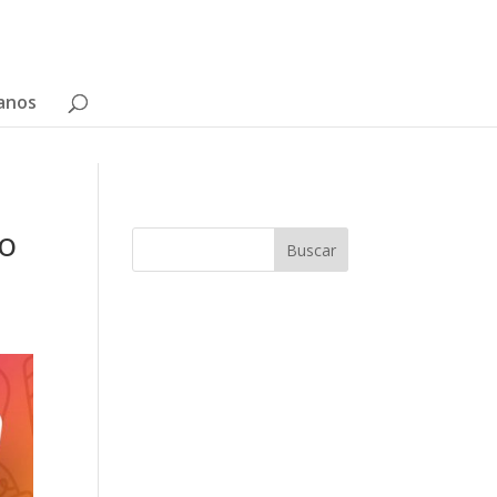
anos
no