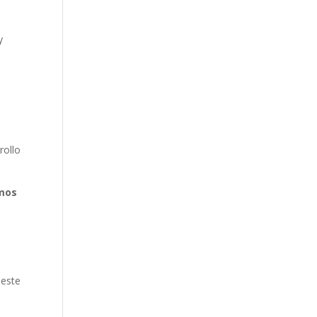
y
rollo
emos
 este