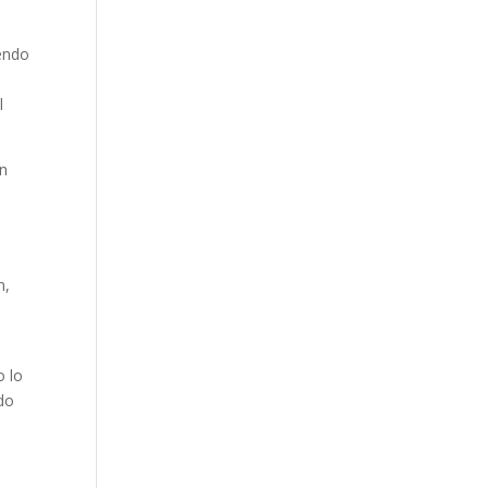
endo
l
en
n,
o lo
ndo