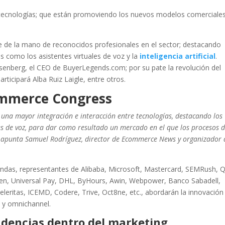
 tecnologías; que están promoviendo los nuevos modelos comerciales
 de la mano de reconocidos profesionales en el sector; destacando
 como los asistentes virtuales de voz y la
inteligencia artificial
.
isenberg, el CEO de BuyerLegends.com; por su pate la revolución del
articipará Alba Ruiz Laigle, entre otros.
Commerce Congress
 una mayor integración e interacción entre tecnologías, destacando los
ntes de voz, para dar como resultado un mercado en el que los procesos 
 apunta Samuel Rodríguez, director de Ecommerce News y organizador 
ondas, representantes de Alibaba, Microsoft, Mastercard, SEMRush, Q
en, Universal Pay, DHL, ByHours, Awin, Webpower, Banco Sabadell,
eritas, ICEMD, Codere, Trive, Oct8ne, etc., abordarán la innovación
il y omnichannel.
ndencias dentro del marketing