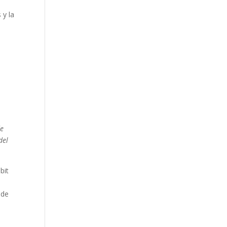
 y la
de
del
bit
 de