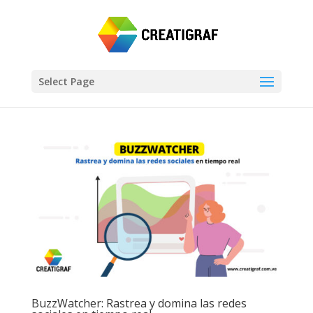
Select Page
BuzzWatcher: Rastrea y domina las redes