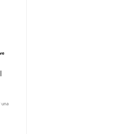
l
r una