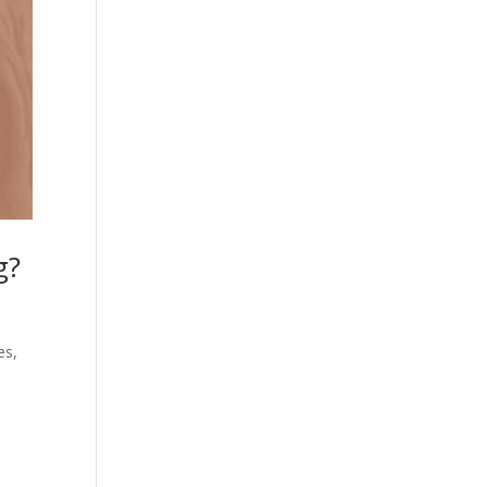
g?
es,