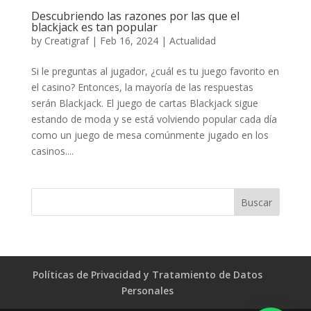
Descubriendo las razones por las que el
blackjack es tan popular
by
Creatigraf
|
Feb 16, 2024
|
Actualidad
Si le preguntas al jugador, ¿cuál es tu juego favorito en
el casino? Entonces, la mayoría de las respuestas
serán Blackjack. El juego de cartas Blackjack sigue
estando de moda y se está volviendo popular cada día
como un juego de mesa comúnmente jugado en los
casinos....
Políticas de Privacidad y Tratamiento de Datos
Personales